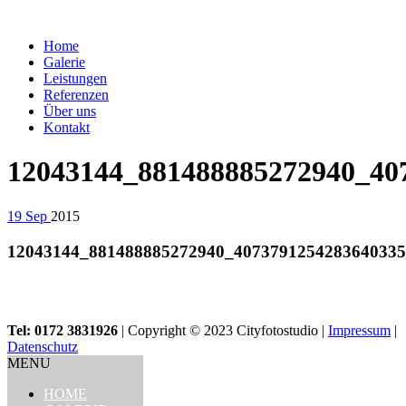
Home
Galerie
Leistungen
Referenzen
Über uns
Kontakt
12043144_881488885272940_40
19
Sep
2015
12043144_881488885272940_407379125428364033
Tel: 0172 3831926
| Copyright © 2023 Cityfotostudio |
Impressum
|
Datenschutz
MENU
HOME